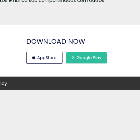
utos e nunca são compartilhados com outros
DOWNLOAD NOW
AppStore
Google Play
licy