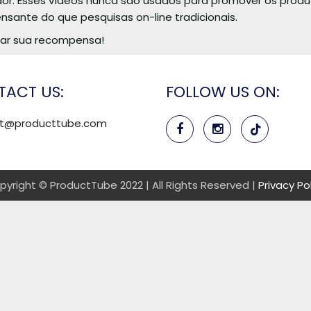
or. Esses vídeos nunca são usados para promover os prod
ensante do que pesquisas on-line tradicionais.
har sua recompensa!
ACT US:
FOLLOW US ON:
rt@producttube.com
pyright © ProductTube 2022 | All Rights Reserved |
Privacy Po